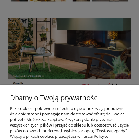
Dbamy o Twoją prywatność
Pomoc
Pliki cookies i pokrewne im technologie umożliwiają poprawne
działanie strony i pomagają nam dostosować ofertę do Twoich
potrzeb. Możesz zaakceptować wykorzystanie przez nas
Moje konto
wszystkich tych plików i przejść do sklepu lub dostosować użycie
plików do swoich preferencji, wybierając opcję "Dostosuj zgody".
Więcej o plikach cookies przeczytasz w naszej Polityce
Płatności i dostawa