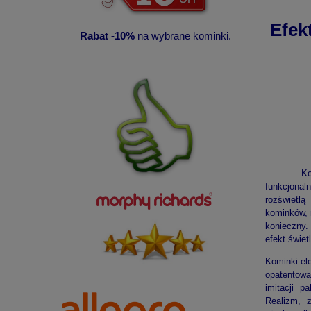
Efek
Rabat -10%
na wybrane kominki.
Kominki 
funkcjona
rozświetlą
kominków, 
konieczny.
efekt świet
Kominki el
opatentowa
imitacji p
Realizm, 