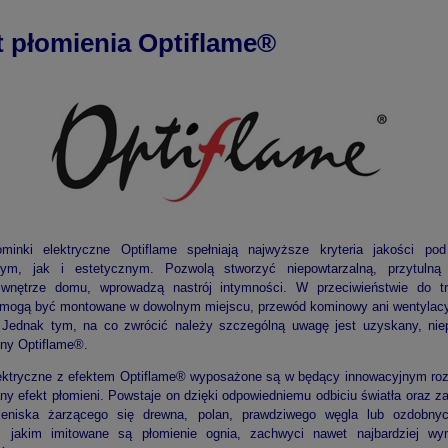
t płomienia Optiflame®
elektryczne Optiflame spełniają najwyższe kryteria jakości pod
lnym, jak i estetycznym. Pozwolą stworzyć niepowtarzalną, przytulną 
 wnętrze domu, wprowadzą nastrój intymności. W przeciwieństwie do t
mogą być montowane w dowolnym miejscu, przewód kominowy ani wentylacyj
 Jednak tym, na co zwrócić należy szczególną uwagę jest uzyskany, nie
lny Optiflame®.
ektryczne z efektem Optiflame® wyposażone są w będący innowacyjnym ro
ny efekt płomieni. Powstaje on dzięki odpowiedniemu odbiciu światła oraz z
aleniska żarzącego się drewna, polan, prawdziwego węgla lub ozdobny
z jakim imitowane są płomienie ognia, zachwyci nawet najbardziej wy