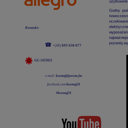
użytkownik
Godny podk
nowoczesno
oczekiwani
elektrycz
Kontakt:
wyposażen
najważniej
pozwolą wy
☎
+(48)
695 636 077
GG 1435921
e-mail:
kosmaj@poczta.fm
facebook.com/
kosmaj24
#kosmaj24