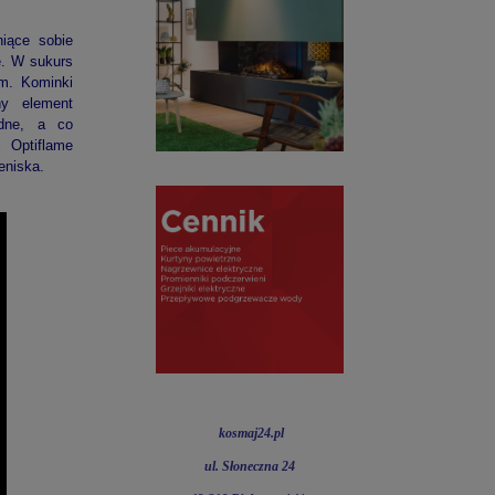
niące sobie
e. W sukurs
em. Kominki
ny element
ędne, a co
i Optiflame
eniska.
kosmaj24.pl
ul. Słoneczna 24