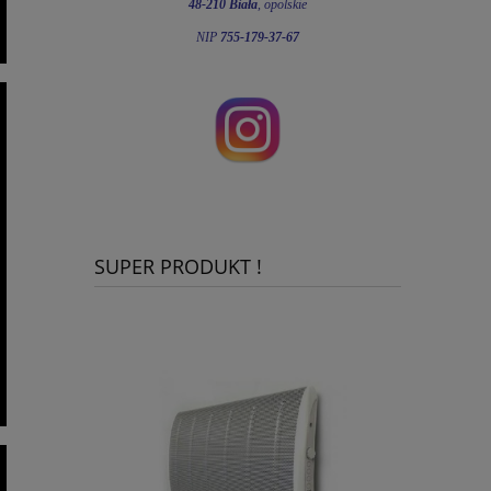
48-210 Biała
, opolskie
NIP
755-179-37-67
SUPER PRODUKT !