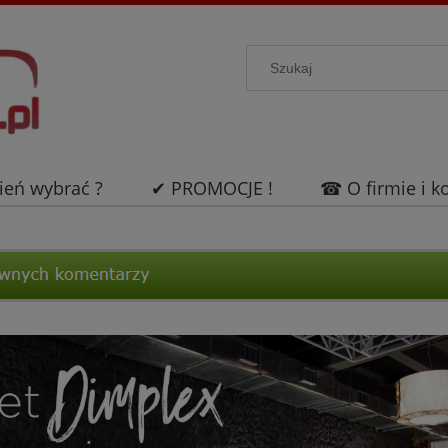
ień wybrać ?
✔ PROMOCJE !
☎ O firmie i k