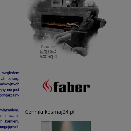
 względem
atmosferę,
radycyjnych
ny nie jest
powtarzalny
związaniem,
Cenniki kosmaj24.pl
astosowaniu
ch kamieni.
magających