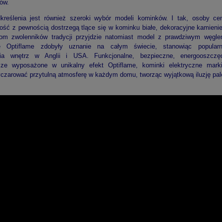
ów.
reślenia jest również szeroki wybór modeli kominków. I tak, osoby ce
ść z pewnością dostrzegą tlące się w kominku białe, dekoracyjne kamieni
om zwolenników tradycji przyjdzie natomiast model z prawdziwym węgl
ne Optiflame zdobyły uznanie na całym świecie, stanowiąc popular
ia wnętrz w Anglii i USA. Funkcjonalne, bezpieczne, energooszcz
sze wyposażone w unikalny efekt Optiflame, kominki elektryczne mark
czarować przytulną atmosferę w każdym domu, tworząc wyjątkową iluzję pal