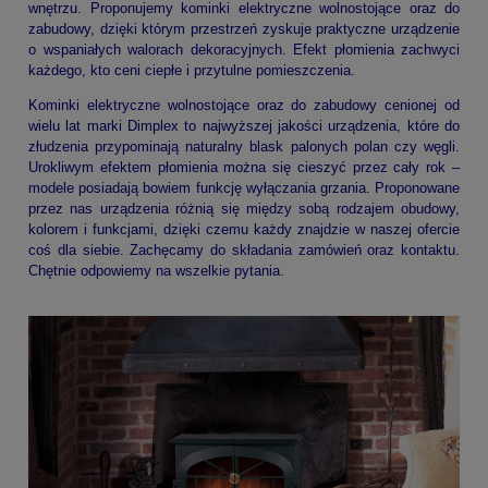
wnętrzu. Proponujemy kominki elektryczne wolnostojące oraz do
zabudowy, dzięki którym przestrzeń zyskuje praktyczne urządzenie
o wspaniałych walorach dekoracyjnych. Efekt płomienia zachwyci
każdego, kto ceni ciepłe i przytulne pomieszczenia.
Kominki elektryczne wolnostojące oraz do zabudowy cenionej od
wielu lat marki Dimplex to najwyższej jakości urządzenia, które do
złudzenia przypominają naturalny blask palonych polan czy węgli.
Urokliwym efektem płomienia można się cieszyć przez cały rok –
modele posiadają bowiem funkcję wyłączania grzania. Proponowane
przez nas urządzenia różnią się między sobą rodzajem obudowy,
kolorem i funkcjami, dzięki czemu każdy znajdzie w naszej ofercie
coś dla siebie. Zachęcamy do składania zamówień oraz kontaktu.
Chętnie odpowiemy na wszelkie pytania.